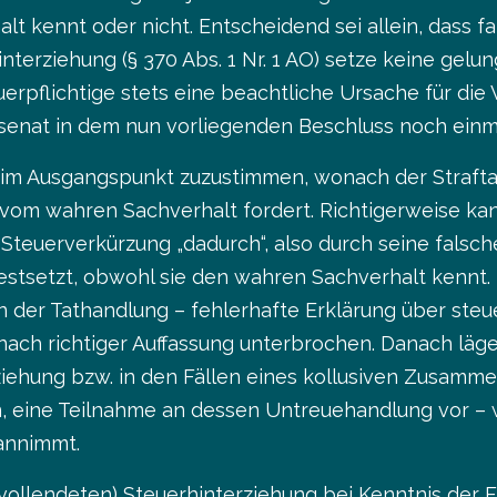
t kennt oder nicht. Entscheidend sei allein, dass
nterziehung (§ 370 Abs. 1 Nr. 1 AO) setze keine gel
uerpflichtige stets eine beachtliche Ursache für die
fsenat in dem nun vorliegenden Beschluss noch einm
ch) im Ausgangspunkt zuzustimmen, wonach der Strafta
vom wahren Sachverhalt fordert. Richtigerweise k
 Steuerverkürzung „dadurch“, also durch seine falsc
stsetzt, obwohl sie den wahren Sachverhalt kennt. I
r Tathandlung – fehlerhafte Erklärung über steue
nach richtiger Auffassung unterbrochen. Danach läg
rziehung bzw. in den Fällen eines kollusiven Zusam
, eine Teilnahme an dessen Untreuehandlung vor – 
annimmt.
r (vollendeten) Steuerhinterziehung bei Kenntnis de