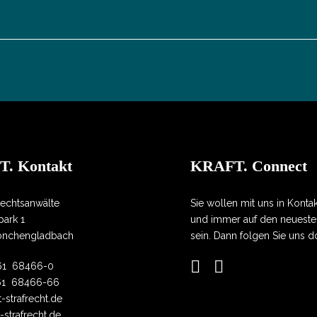
. Kontakt
KRAFT. Connect
echtsanwälte
Sie wollen mit uns in Konta
ark 1
und immer auf den neueste
önchengladbach
sein. Dann folgen Sie uns d
161 68466-0
61 68466-66
t-strafrecht.de
-strafrecht.de