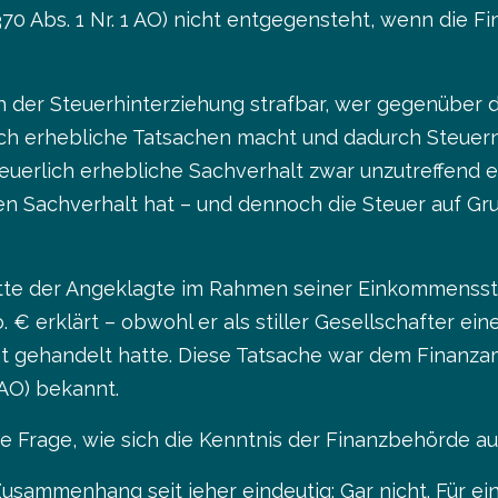
 370 Abs. 1 Nr. 1 AO) nicht entgegensteht, wenn die
ch der Steuerhinterziehung strafbar, wer gegenüber
ich erhebliche Tatsachen macht und dadurch Steuer
teuerlich erhebliche Sachverhalt zwar unzutreffend e
n Sachverhalt hat – und dennoch die Steuer auf Gru
atte der Angeklagte im Rahmen seiner Einkommensste
 € erklärt – obwohl er als stiller Gesellschafter ei
ht gehandelt hatte. Diese Tatsache war dem Finanz
 AO) bekannt.
die Frage, wie sich die Kenntnis der Finanzbehörde auf
usammenhang seit jeher eindeutig: Gar nicht. Für eine