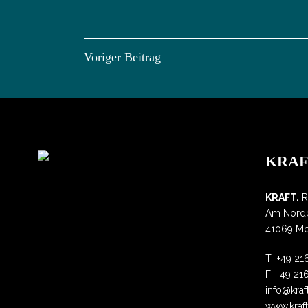
Voriger Beitrag
KRAFT
KRAFT.
R
Am Nordp
41069 M
T
+49 2
F
+49 21
info@kraf
www.kraft